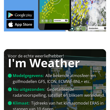
Voor de echte weerliefhebber!
I'm Weather
Modelgegevens:
Alle bekende atmosfeer- en
golfmodellen GFS, ICON, ECMWF-BNL+ etc.
Nu uitgezonden:
Gedetailleerde
radarvoorspelling, satelliet en bliksem wereldwijd.
Klimaat:
Tijdreeks van het klimaatmodel ERA5 in
stappen van 10 dagen.