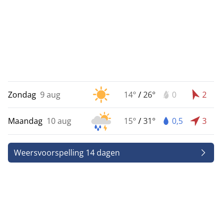
Zondag
9 aug
14°
/
26°
0
2
Maandag
10 aug
15°
/
31°
0,5
3
Weersvoorspelling 14 dagen