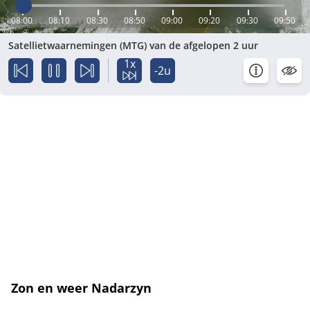
08:00
08:10
08:30
08:50
09:00
09:20
09:30
09:50
Satellietwaarnemingen (MTG) van de afgelopen 2 uur
1x
-2u
Zon en weer Nadarzyn