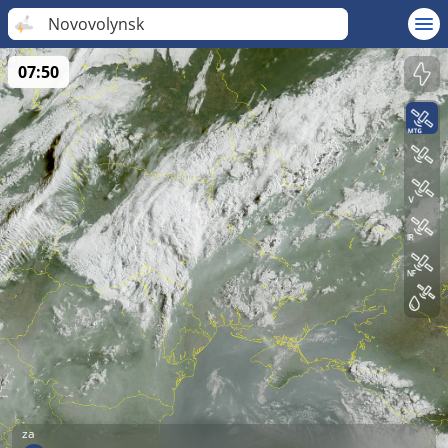
Novovolynsk
07:50
za