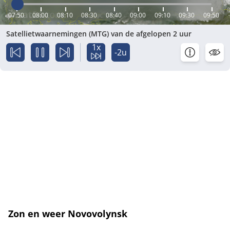
07:50
08:00
08:10
08:30
08:40
09:00
09:10
09:30
09:50
Satellietwaarnemingen (MTG) van de afgelopen 2 uur
1x
-2u
Zon en weer Novovolynsk