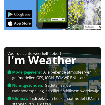
Voor de echte weerliefhebber!
I'm Weather
Modelgegevens:
Alle bekende atmosfeer- en
golfmodellen GFS, ICON, ECMWF-BNL+ etc.
Nu uitgezonden:
Gedetailleerde
radarvoorspelling, satelliet en bliksem wereldwijd.
Klimaat:
Tijdreeks van het klimaatmodel ERA5 in
stappen van 10 dagen.