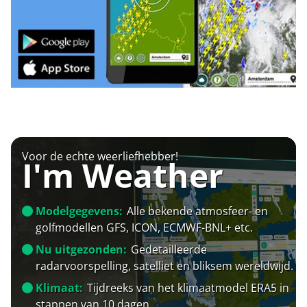
Voor de echte weerliefhebber!
I'm Weather
Modelgegevens:
Alle bekende atmosfeer- en
golfmodellen GFS, ICON, ECMWF-BNL+ etc.
Nu uitgezonden:
Gedetailleerde
radarvoorspelling, satelliet en bliksem wereldwijd.
Klimaat:
Tijdreeks van het klimaatmodel ERA5 in
stappen van 10 dagen.