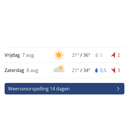
Vrijdag
7 aug
21°
/
36°
0
2
Zaterdag
8 aug
21°
/
34°
0,5
3
Weersvoorspelling 14 dagen