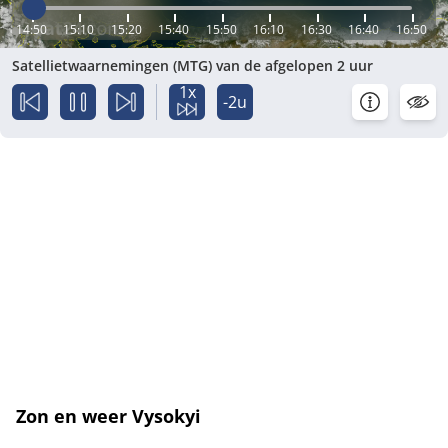
14:50
15:10
15:20
15:40
15:50
16:10
16:30
16:40
16:50
Satellietwaarnemingen (MTG) van de afgelopen 2 uur
1x
-2u
Zon en weer Vysokyi