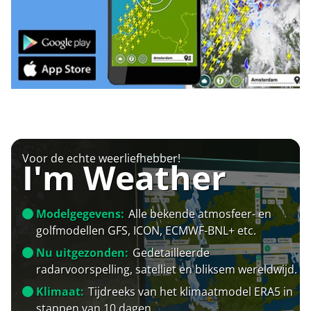
Voor de echte weerliefhebber!
I'm Weather
Modelgegevens:
Alle bekende atmosfeer- en
golfmodellen GFS, ICON, ECMWF-BNL+ etc.
Nu uitgezonden:
Gedetailleerde
radarvoorspelling, satelliet en bliksem wereldwijd.
Klimaat:
Tijdreeks van het klimaatmodel ERA5 in
stappen van 10 dagen.