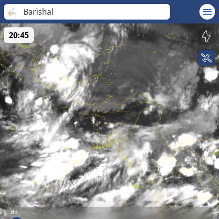
Barishal
20:45
do