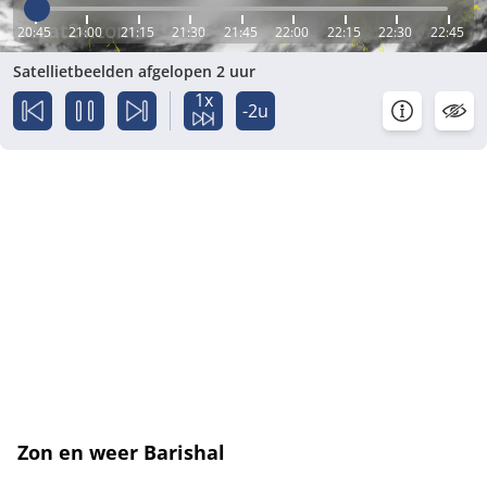
20:45
21:00
21:15
21:30
21:45
22:00
22:15
22:30
22:45
Satellietbeelden afgelopen 2 uur
1x
-2u
Zon en weer Barishal