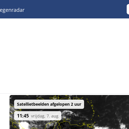
egenradar
Satellietbeelden afgelopen 2 uur
11:45
vrijdag, 7. aug