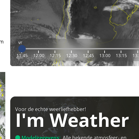
em
vr
11:45
12:00
12:15
12:30
12:45
13:00
13:15
13
Voor de echte weerliefhebber!
I'm Weather
Modelgegevens:
Alle bekende atmosfeer- en