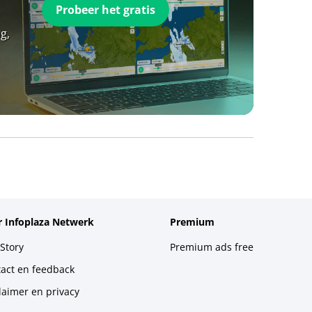
Probeer het gratis
g,
 Infoplaza Netwerk
Premium
Story
Premium ads free
act en feedback
laimer en privacy