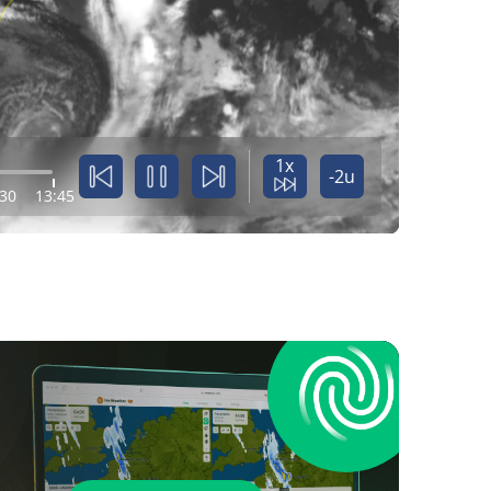
1x
-2u
:30
13:45