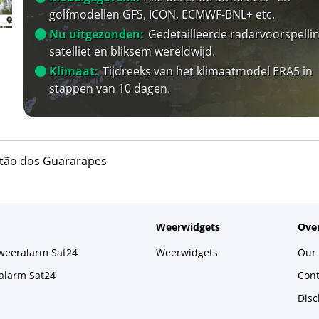
golfmodellen GFS, ICON, ECMWF-BNL+ etc.
Nu uitgezonden:
Gedetailleerde radarvoorspellin
satelliet en bliksem wereldwijd.
Klimaat:
Tijdreeks van het klimaatmodel ERA5 in
stappen van 10 dagen.
tão dos Guararapes
Weerwidgets
Over
weeralarm Sat24
Weerwidgets
Our 
alarm Sat24
Cont
Disc