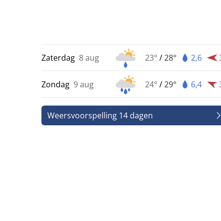
Zaterdag
8 aug
23°
/
28°
2,6
Zondag
9 aug
24°
/
29°
6,4
Weersvoorspelling 14 dagen