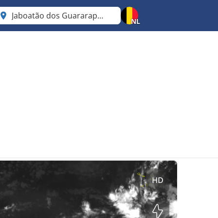
Jaboatão dos Guararapes
Pernambuco
NL