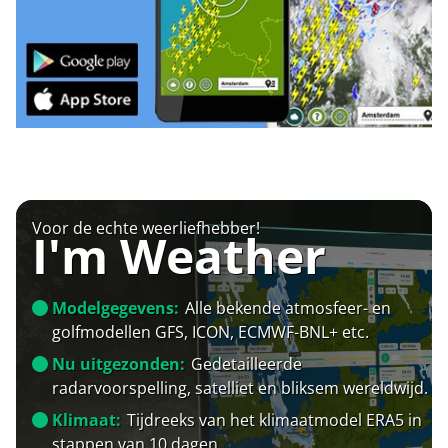
Voor de echte weerliefhebber!
I'm Weather
Modelgegevens:
Alle bekende atmosfeer- en
golfmodellen GFS, ICON, ECMWF-BNL+ etc.
Nu uitgezonden:
Gedetailleerde
radarvoorspelling, satelliet en bliksem wereldwijd.
Klimaat:
Tijdreeks van het klimaatmodel ERA5 in
stappen van 10 dagen.