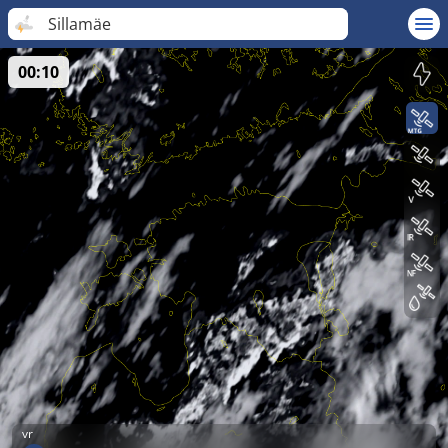
Sillamäe
00:10
vr