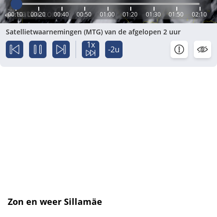
00:10
00:20
00:40
00:50
01:00
01:20
01:30
01:50
02:10
Satellietwaarnemingen (MTG) van de afgelopen 2 uur
1x
-2u
Zon en weer Sillamäe