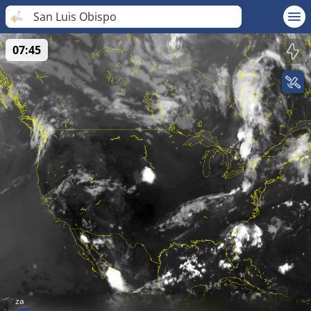
San Luis Obispo
07:45
za