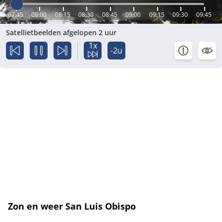
07:45
08:00
08:15
08:30
08:45
09:00
09:15
09:30
09:45
Satellietbeelden afgelopen 2 uur
1x
-2u
Zon en weer San Luis Obispo