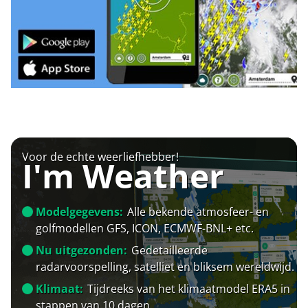
Voor de echte weerliefhebber!
I'm Weather
Modelgegevens:
Alle bekende atmosfeer- en
golfmodellen GFS, ICON, ECMWF-BNL+ etc.
Nu uitgezonden:
Gedetailleerde
radarvoorspelling, satelliet en bliksem wereldwijd.
Klimaat:
Tijdreeks van het klimaatmodel ERA5 in
stappen van 10 dagen.