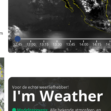
em
wo
12:45
13:00
13:15
13:30
13:45
14:00
14:15
14
Voor de echte weerliefhebber!
I'm Weather
Modelgegevens:
Alle bekende atmosfeer- en