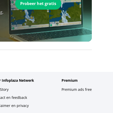
Probeer het gratis
g,
 Infoplaza Netwerk
Premium
Story
Premium ads free
act en feedback
laimer en privacy