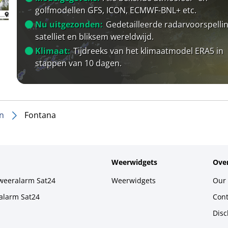
golfmodellen GFS, ICON, ECMWF-BNL+ etc.
Nu uitgezonden:
Gedetailleerde radarvoorspellin
satelliet en bliksem wereldwijd.
Klimaat:
Tijdreeks van het klimaatmodel ERA5 in
stappen van 10 dagen.
n
Fontana
Weerwidgets
Over
weeralarm Sat24
Weerwidgets
Our 
alarm Sat24
Cont
Disc