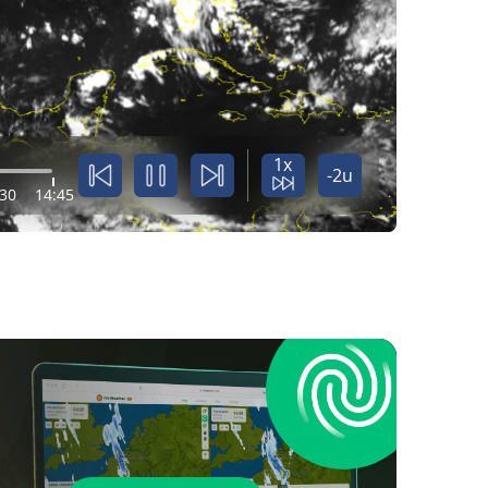
1x
-2u
:30
14:45