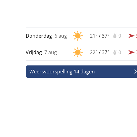
Donderdag
6 aug
21°
/
37°
0
Vrijdag
7 aug
22°
/
37°
0
Weersvoorspelling 14 dagen