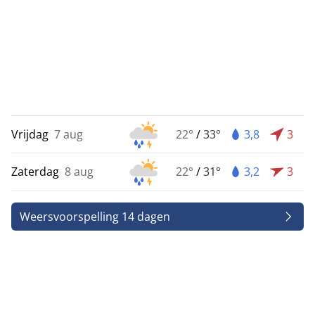
Vrijdag
7 aug
22°
/
33°
3,8
3
Zaterdag
8 aug
22°
/
31°
3,2
3
Weersvoorspelling 14 dagen