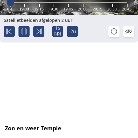
18:45
19:00
19:15
19:30
19:45
20:00
20:15
20:30
20:45
Satellietbeelden afgelopen 2 uur
1x
-2u
Zon en weer Temple