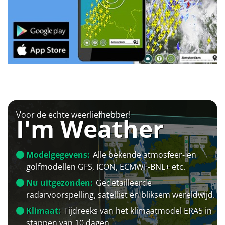
Voor de echte weerliefhebber!
I'm Weather
Modelgegevens:
Alle bekende atmosfeer- en
golfmodellen GFS, ICON, ECMWF-BNL+ etc.
Nu uitgezonden:
Gedetailleerde
radarvoorspelling, satelliet en bliksem wereldwijd.
Klimaat:
Tijdreeks van het klimaatmodel ERA5 in
stappen van 10 dagen.