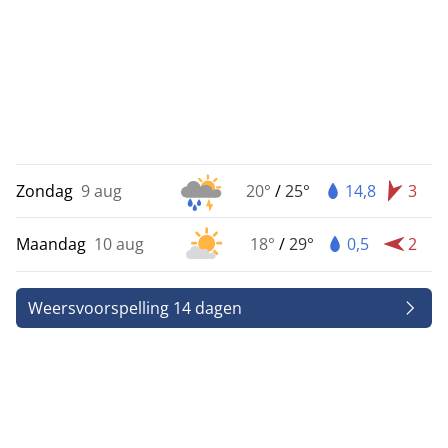
Zondag
9 aug
20°
/
25°
14,8
3
Maandag
10 aug
18°
/
29°
0,5
2
Weersvoorspelling 14 dagen