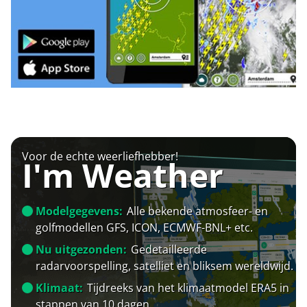
Voor de echte weerliefhebber!
I'm Weather
Modelgegevens:
Alle bekende atmosfeer- en
golfmodellen GFS, ICON, ECMWF-BNL+ etc.
Nu uitgezonden:
Gedetailleerde
radarvoorspelling, satelliet en bliksem wereldwijd.
Klimaat:
Tijdreeks van het klimaatmodel ERA5 in
stappen van 10 dagen.