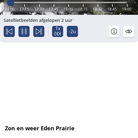
17:00
17:15
17:30
17:45
18:00
18:15
18:30
18:45
19:00
Satellietbeelden afgelopen 2 uur
1x
-2u
Zon en weer Eden Prairie