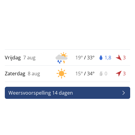
Vrijdag
7 aug
19°
/
33°
1,8
3
Zaterdag
8 aug
15°
/
34°
0
3
Weersvoorspelling 14 dagen