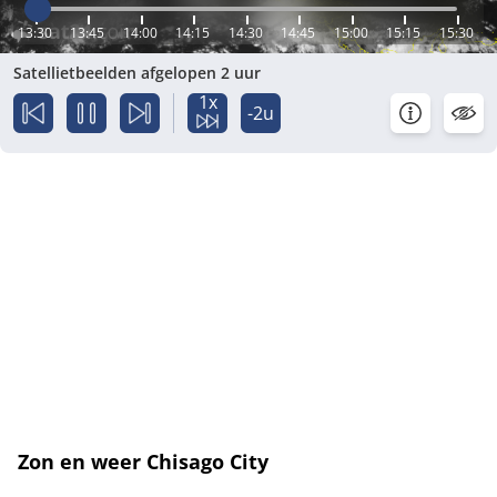
13:30
13:45
14:00
14:15
14:30
14:45
15:00
15:15
15:30
Satellietbeelden afgelopen 2 uur
1x
-2u
Zon en weer Chisago City