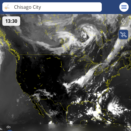
Chisago City
13:30
do