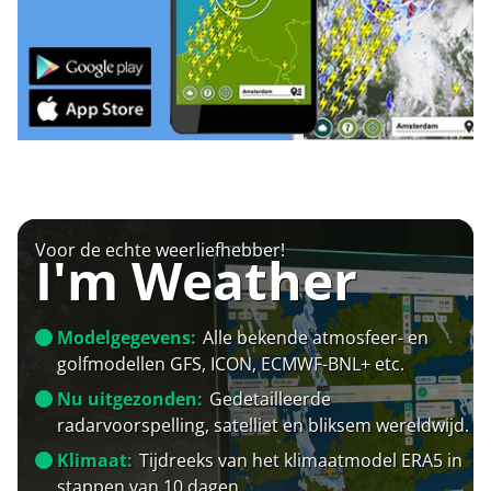
Voor de echte weerliefhebber!
I'm Weather
Modelgegevens:
Alle bekende atmosfeer- en
golfmodellen GFS, ICON, ECMWF-BNL+ etc.
Nu uitgezonden:
Gedetailleerde
radarvoorspelling, satelliet en bliksem wereldwijd.
Klimaat:
Tijdreeks van het klimaatmodel ERA5 in
stappen van 10 dagen.