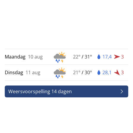
Maandag
10 aug
22°
/
31°
17,4
3
Dinsdag
11 aug
21°
/
30°
28,1
3
Weersvoorspelling 14 dagen