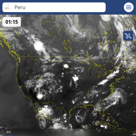
Peru
01:15
zo