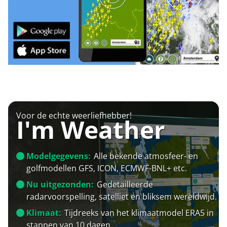
Voor de echte weerliefhebber!
I'm Weather
Modelgegevens:
Alle bekende atmosfeer- en
golfmodellen GFS, ICON, ECMWF-BNL+ etc.
Nu uitgezonden:
Gedetailleerde
radarvoorspelling, satelliet en bliksem wereldwijd.
Klimaat:
Tijdreeks van het klimaatmodel ERA5 in
stappen van 10 dagen.