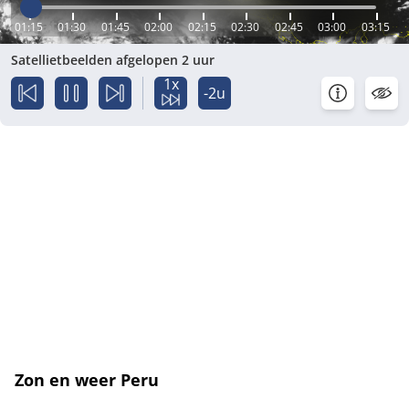
01:15
01:30
01:45
02:00
02:15
02:30
02:45
03:00
03:15
Satellietbeelden afgelopen 2 uur
1x
-2u
Zon en weer Peru