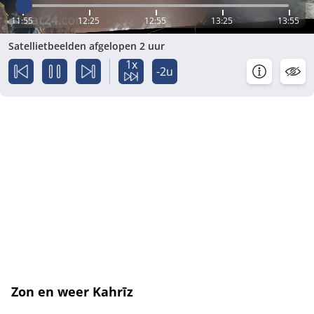
11:55
12:25
12:55
13:25
13:55
Satellietbeelden afgelopen 2 uur
1x
-2u
Zon en weer Kahrīz