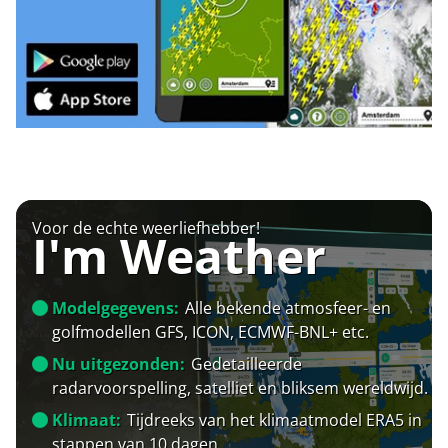
Voor de echte weerliefhebber!
I'm Weather
Modelgegevens:
Alle bekende atmosfeer- en
golfmodellen GFS, ICON, ECMWF-BNL+ etc.
Nu uitgezonden:
Gedetailleerde
radarvoorspelling, satelliet en bliksem wereldwijd.
Klimaat:
Tijdreeks van het klimaatmodel ERA5 in
stappen van 10 dagen.