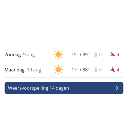
Zondag
9 aug
19°
/
39°
0
4
Maandag
10 aug
17°
/
38°
0
4
Weersvoorspelling 14 dagen