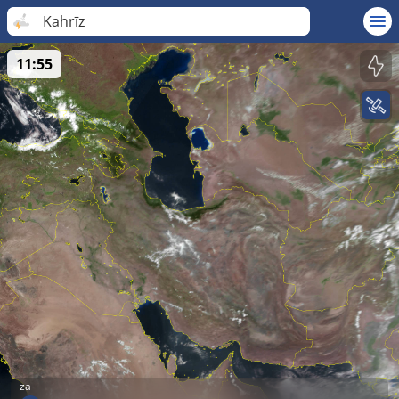
Kahrīz
11:55
za