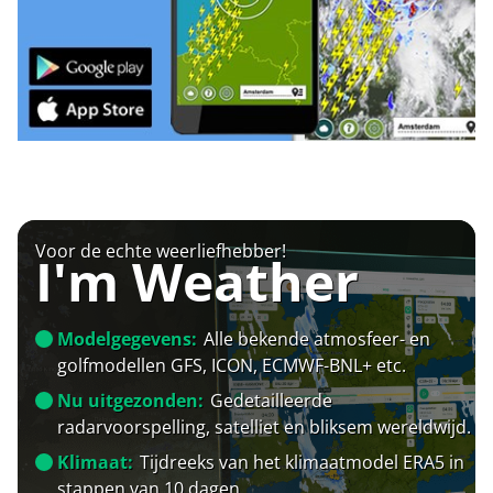
Voor de echte weerliefhebber!
I'm Weather
Modelgegevens:
Alle bekende atmosfeer- en
golfmodellen GFS, ICON, ECMWF-BNL+ etc.
Nu uitgezonden:
Gedetailleerde
radarvoorspelling, satelliet en bliksem wereldwijd.
Klimaat:
Tijdreeks van het klimaatmodel ERA5 in
stappen van 10 dagen.