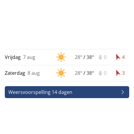
Vrijdag
7 aug
28°
/
38°
0
4
Zaterdag
8 aug
28°
/
38°
0
3
Weersvoorspelling 14 dagen