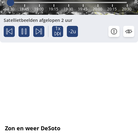
18:30
18:45
19:00
19:15
19:30
19:45
20:00
20:15
20:30
Satellietbeelden afgelopen 2 uur
1x
-2u
Zon en weer DeSoto