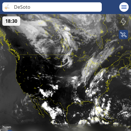
DeSoto
18:30
wo