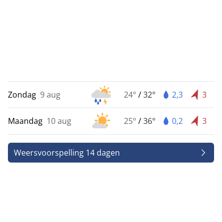
Zondag
9 aug
24°
/
32°
2,3
3
Maandag
10 aug
25°
/
36°
0,2
3
Weersvoorspelling 14 dagen