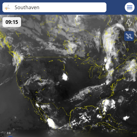
Southaven
09:15
za