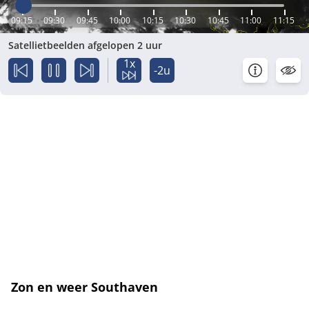
09:15
09:30
09:45
10:00
10:15
10:30
10:45
11:00
11:15
Satellietbeelden afgelopen 2 uur
1x
-2u
Zon en weer Southaven