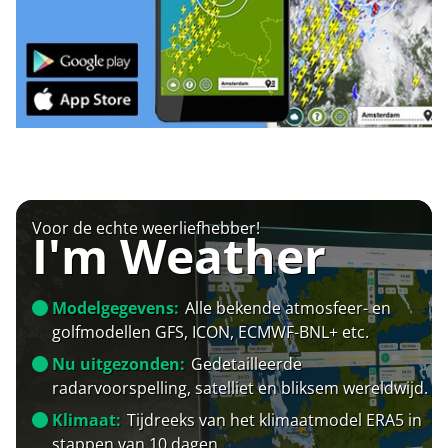
Voor de echte weerliefhebber!
I'm Weather
Modelgegevens:
Alle bekende atmosfeer- en
golfmodellen GFS, ICON, ECMWF-BNL+ etc.
Nu uitgezonden:
Gedetailleerde
radarvoorspelling, satelliet en bliksem wereldwijd.
Klimaat:
Tijdreeks van het klimaatmodel ERA5 in
stappen van 10 dagen.