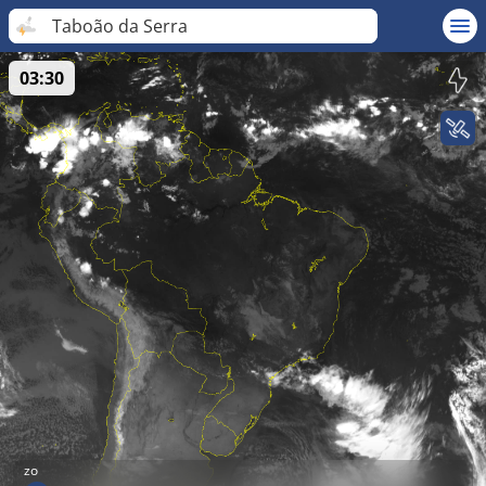
Taboão da Serra
03:30
zo