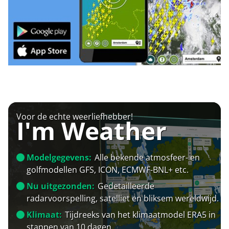
Voor de echte weerliefhebber!
I'm Weather
Modelgegevens:
Alle bekende atmosfeer- en
golfmodellen GFS, ICON, ECMWF-BNL+ etc.
Nu uitgezonden:
Gedetailleerde
radarvoorspelling, satelliet en bliksem wereldwijd.
Klimaat:
Tijdreeks van het klimaatmodel ERA5 in
stappen van 10 dagen.