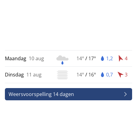
Maandag
10 aug
14°
/
17°
1,2
4
Dinsdag
11 aug
14°
/
16°
0,7
3
Weersvoorspelling 14 dagen