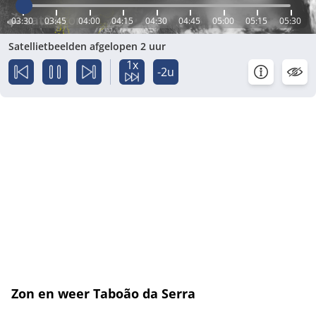
03:30
03:45
04:00
04:15
04:30
04:45
05:00
05:15
05:30
Satellietbeelden afgelopen 2 uur
1x
-2u
Zon en weer Taboão da Serra