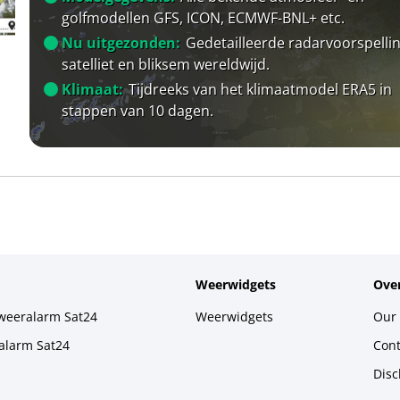
golfmodellen GFS, ICON, ECMWF-BNL+ etc.
Nu uitgezonden:
Gedetailleerde radarvoorspellin
satelliet en bliksem wereldwijd.
Klimaat:
Tijdreeks van het klimaatmodel ERA5 in
stappen van 10 dagen.
Weerwidgets
Over
weeralarm Sat24
Weerwidgets
Our 
alarm Sat24
Cont
Disc