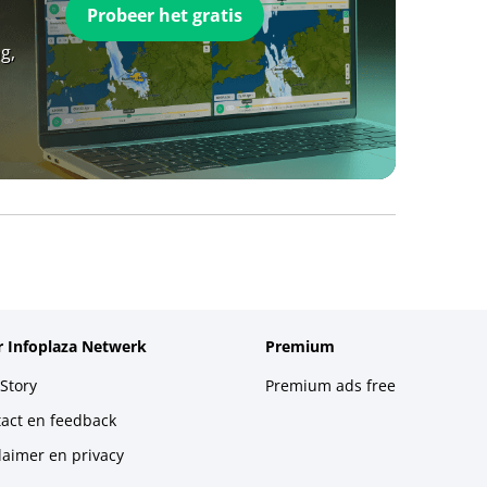
Probeer het gratis
g,
 Infoplaza Netwerk
Premium
Story
Premium ads free
act en feedback
laimer en privacy