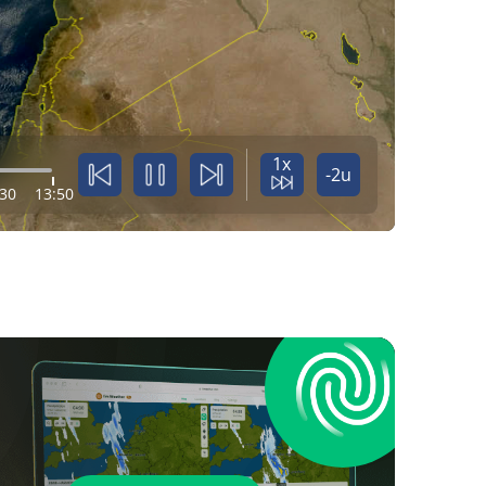
1x
-2u
:30
13:50