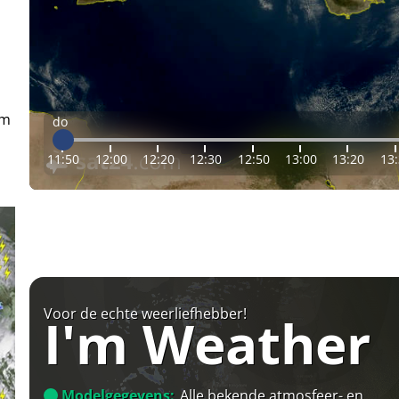
em
do
11:50
12:00
12:20
12:30
12:50
13:00
13:20
13
Voor de echte weerliefhebber!
I'm Weather
Modelgegevens:
Alle bekende atmosfeer- en