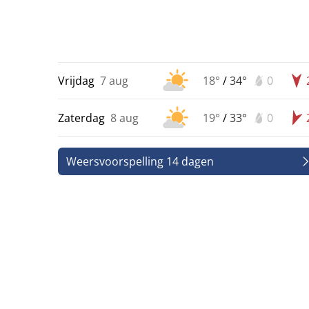
Vrijdag
7 aug
18°
/
34°
0
Zaterdag
8 aug
19°
/
33°
0
Weersvoorspelling 14 dagen