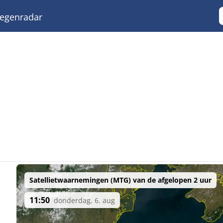
egenradar
Satellietwaarnemingen (MTG) van de afgelopen 2 uur
11:50
donderdag, 6. aug