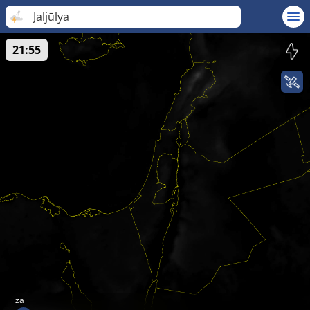
Jaljūlya
21:55
za