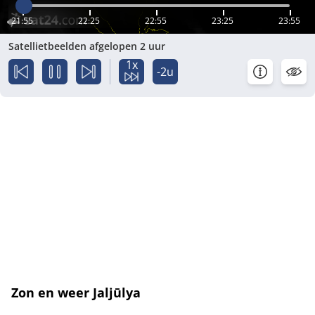
21:55
22:25
22:55
23:25
23:55
Satellietbeelden afgelopen 2 uur
1x
-2u
Zon en weer Jaljūlya