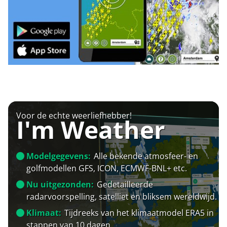
Voor de echte weerliefhebber!
I'm Weather
Modelgegevens:
Alle bekende atmosfeer- en
golfmodellen GFS, ICON, ECMWF-BNL+ etc.
Nu uitgezonden:
Gedetailleerde
radarvoorspelling, satelliet en bliksem wereldwijd.
Klimaat:
Tijdreeks van het klimaatmodel ERA5 in
stappen van 10 dagen.