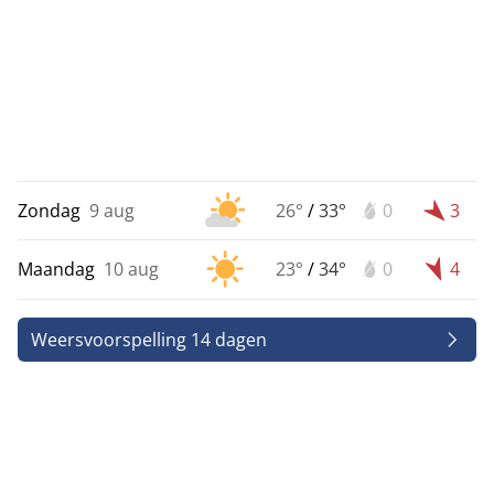
Zondag
9 aug
26°
/
33°
0
3
Maandag
10 aug
23°
/
34°
0
4
Weersvoorspelling 14 dagen