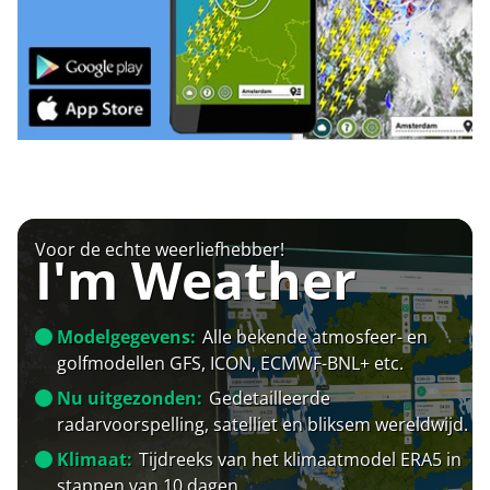
Voor de echte weerliefhebber!
I'm Weather
Modelgegevens:
Alle bekende atmosfeer- en
golfmodellen GFS, ICON, ECMWF-BNL+ etc.
Nu uitgezonden:
Gedetailleerde
radarvoorspelling, satelliet en bliksem wereldwijd.
Klimaat:
Tijdreeks van het klimaatmodel ERA5 in
stappen van 10 dagen.