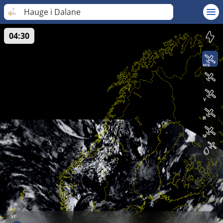
Hauge i Dalane
04:30
vr