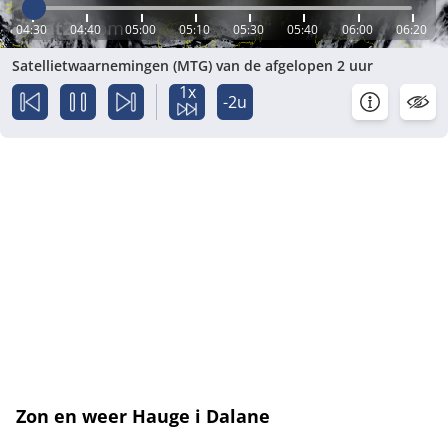
04:30
04:40
05:00
05:10
05:30
05:40
06:00
06:20
Satellietwaarnemingen (MTG) van de afgelopen 2 uur
1x
-2u
Zon en weer Hauge i Dalane