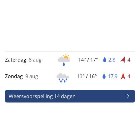
Zaterdag
8 aug
14°
/
17°
2,8
4
Zondag
9 aug
13°
/
16°
17,9
4
Weersvoorspelling 14 dagen