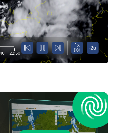
1x
-2u
:40
22:50