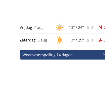
Vrijdag
7 aug
13°
/
24°
0
Zaterdag
8 aug
13°
/
29°
0
Weersvoorspelling 14 dagen