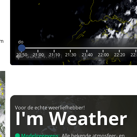
em
do
20:50
21:00
21:10
21:30
21:40
22:00
22:20
22
Voor de echte weerliefhebber!
I'm Weather
Modelgegevens:
Alle bekende atmosfeer- en