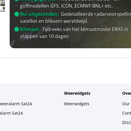
golfmodellen GFS, ICON, ECMWF-BNL+ etc.
Nu uitgezonden:
Gedetailleerde radarvoorspellin
satelliet en bliksem wereldwijd.
Klimaat:
Tijdreeks van het klimaatmodel ERA5 in
stappen van 10 dagen.
Weerwidgets
Over
weeralarm Sat24
Weerwidgets
Our 
alarm Sat24
Cont
Disc