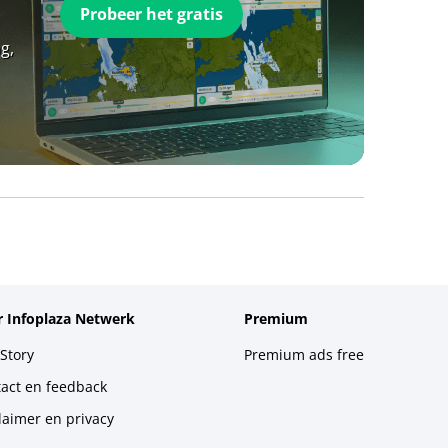
Probeer het gratis
g,
 Infoplaza Netwerk
Premium
Story
Premium ads free
act en feedback
laimer en privacy