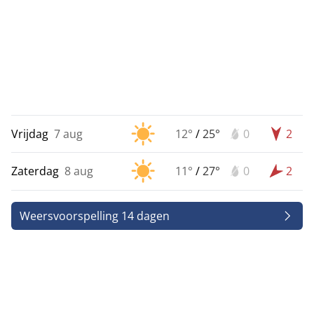
Vrijdag
7 aug
12°
/
25°
0
2
Zaterdag
8 aug
11°
/
27°
0
2
Weersvoorspelling 14 dagen