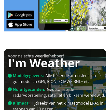
Voor de echte weerliefhebber!
I'm Weather
Modelgegevens:
Alle bekende atmosfeer- en
golfmodellen GFS, ICON, ECMWF-BNL+ etc.
Nu uitgezonden:
Gedetailleerde
radarvoorspelling, satelliet en bliksem wereldwijd.
Klimaat:
Tijdreeks van het klimaatmodel ERA5 in
stappen van 10 dagen.