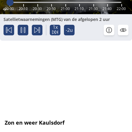
20:00
20:10
20:30
20:50
21:00
21:10
21:30
21:40
22:00
Satellietwaarnemingen (MTG) van de afgelopen 2 uur
1x
-2u
Zon en weer Kaulsdorf