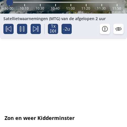
10:00
10:10
10:30
10:40
11:00
11:20
11:30
11:50
Satellietwaarnemingen (MTG) van de afgelopen 2 uur
1x
-2u
Zon en weer Kidderminster