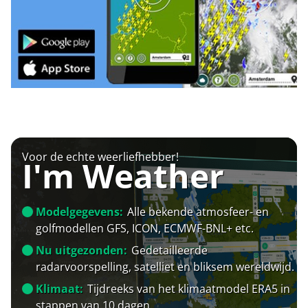
Voor de echte weerliefhebber!
I'm Weather
Modelgegevens:
Alle bekende atmosfeer- en
golfmodellen GFS, ICON, ECMWF-BNL+ etc.
Nu uitgezonden:
Gedetailleerde
radarvoorspelling, satelliet en bliksem wereldwijd.
Klimaat:
Tijdreeks van het klimaatmodel ERA5 in
stappen van 10 dagen.