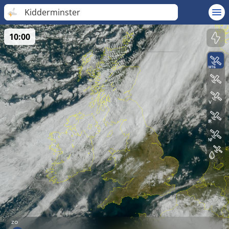
Kidderminster
10:00
zo