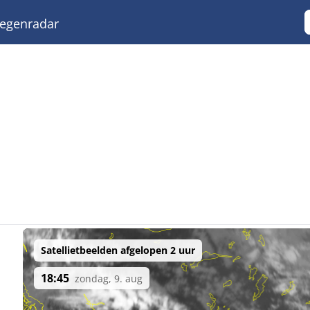
egenradar
Satellietbeelden afgelopen 2 uur
18:45
zondag, 9. aug