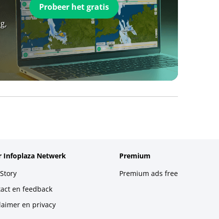
Probeer het gratis
g,
 Infoplaza Netwerk
Premium
Story
Premium ads free
act en feedback
laimer en privacy