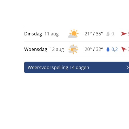
Dinsdag
11 aug
21°
/
35°
0
Woensdag
12 aug
20°
/
32°
0,2
Weersvoorspelling 14 dagen