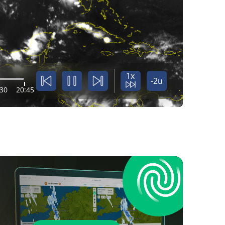
1x
-2u
:30
20:45