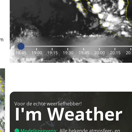
em
zo
18:45
19:00
19:15
19:30
19:45
20:00
20:15
20
Voor de echte weerliefhebber!
I'm Weather
Modelgegevens:
Alle bekende atmosfeer- en