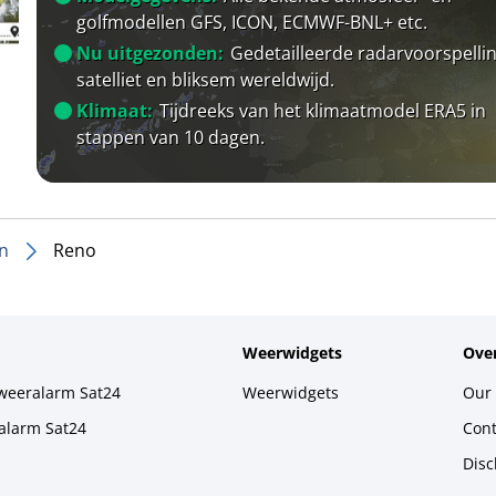
golfmodellen GFS, ICON, ECMWF-BNL+ etc.
Nu uitgezonden:
Gedetailleerde radarvoorspellin
satelliet en bliksem wereldwijd.
Klimaat:
Tijdreeks van het klimaatmodel ERA5 in
stappen van 10 dagen.
n
Reno
Weerwidgets
Over
weeralarm Sat24
Weerwidgets
Our 
alarm Sat24
Cont
Disc