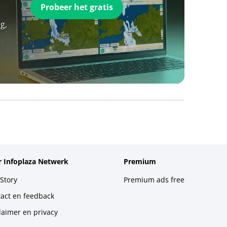
Probeer het gratis
g,
 Infoplaza Netwerk
Premium
Story
Premium ads free
act en feedback
laimer en privacy