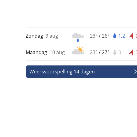
Zondag
9 aug
23°
/
26°
1,2
Maandag
10 aug
23°
/
27°
0
Weersvoorspelling 14 dagen