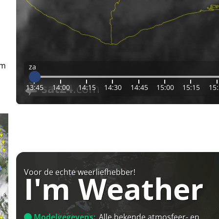
em
za
13:45
14:00
14:15
14:30
14:45
15:00
15:15
15
Voor de echte weerliefhebber!
I'm Weather
Modelgegevens:
Alle bekende atmosfeer- en