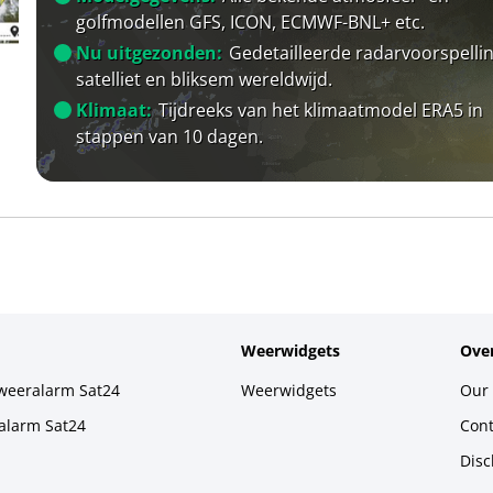
golfmodellen GFS, ICON, ECMWF-BNL+ etc.
Nu uitgezonden:
Gedetailleerde radarvoorspellin
satelliet en bliksem wereldwijd.
Klimaat:
Tijdreeks van het klimaatmodel ERA5 in
stappen van 10 dagen.
Weerwidgets
Over
weeralarm Sat24
Weerwidgets
Our 
alarm Sat24
Cont
Disc