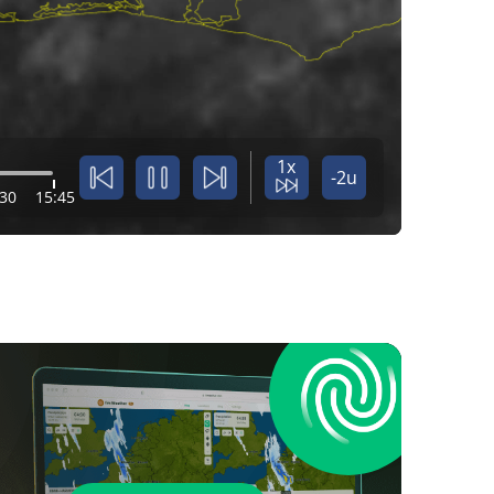
1x
-2u
:30
15:45