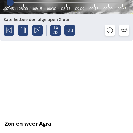
07:45
08:00
08:15
08:30
08:45
09:00
09:15
09:30
09:45
Satellietbeelden afgelopen 2 uur
1x
-2u
Zon en weer Agra