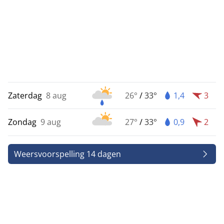
Zaterdag
8 aug
26°
/
33°
1,4
3
Zondag
9 aug
27°
/
33°
0,9
2
Weersvoorspelling 14 dagen