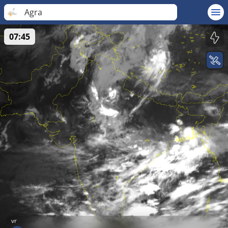
Agra
07:45
vr