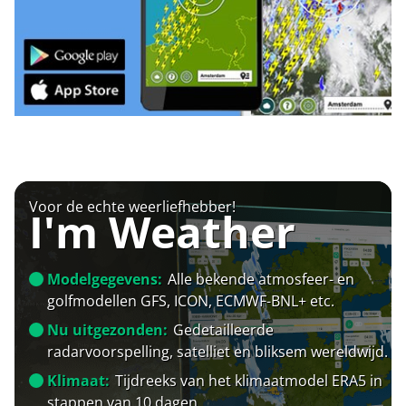
Voor de echte weerliefhebber!
I'm Weather
Modelgegevens:
Alle bekende atmosfeer- en
golfmodellen GFS, ICON, ECMWF-BNL+ etc.
Nu uitgezonden:
Gedetailleerde
radarvoorspelling, satelliet en bliksem wereldwijd.
Klimaat:
Tijdreeks van het klimaatmodel ERA5 in
stappen van 10 dagen.