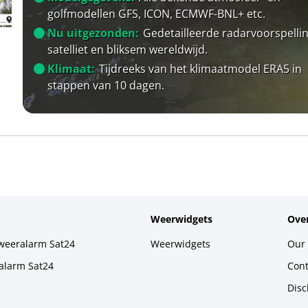
golfmodellen GFS, ICON, ECMWF-BNL+ etc.
Nu uitgezonden:
Gedetailleerde radarvoorspellin
satelliet en bliksem wereldwijd.
Klimaat:
Tijdreeks van het klimaatmodel ERA5 in
stappen van 10 dagen.
Weerwidgets
Over
weeralarm Sat24
Weerwidgets
Our 
alarm Sat24
Cont
Disc