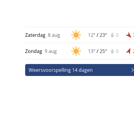
Zaterdag
8 aug
12°
/
23°
0
Zondag
9 aug
13°
/
25°
0
Weersvoorspelling 14 dagen