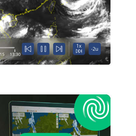
1x
-2u
:15
13:30