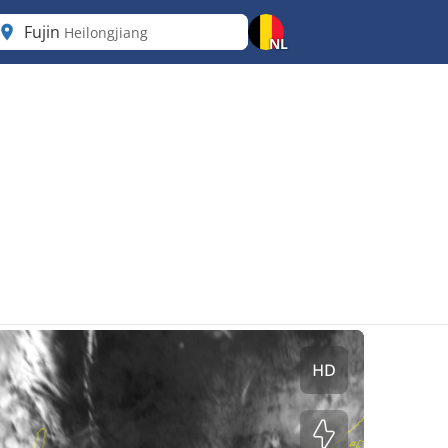
Fujin
Heilongjiang
NL