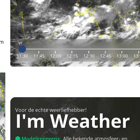
em
vr
11:30
11:45
12:00
12:15
12:30
12:45
13:00
13
Voor de echte weerliefhebber!
I'm Weather
Modelgegevens:
Alle bekende atmosfeer- en