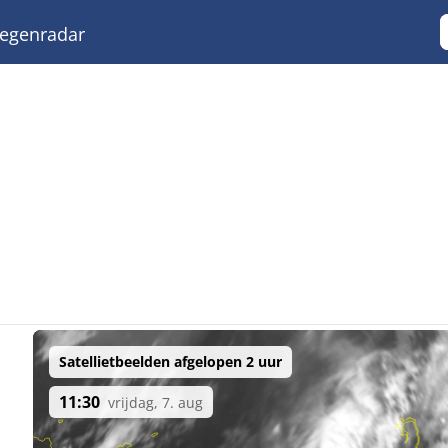
egenradar
Satellietbeelden afgelopen 2 uur
11:30
vrijdag, 7. aug