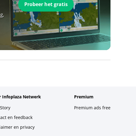
Probeer het gratis
g,
 Infoplaza Netwerk
Premium
Story
Premium ads free
act en feedback
laimer en privacy