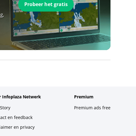
Probeer het gratis
g,
 Infoplaza Netwerk
Premium
Story
Premium ads free
act en feedback
laimer en privacy