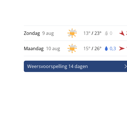
Zondag
9 aug
13°
/
23°
0
Maandag
10 aug
15°
/
26°
0,3
Weersvoorspelling 14 dagen