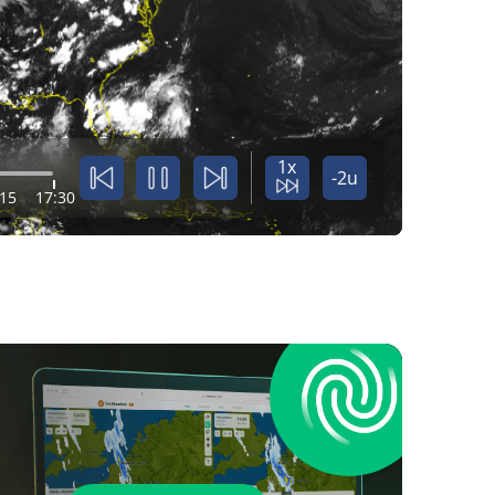
1x
-2u
:15
17:30