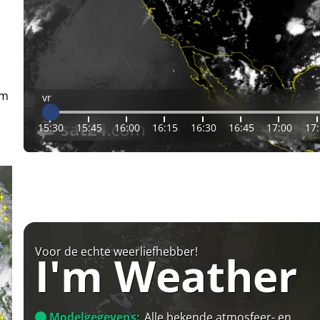
em
vr
15:30
15:45
16:00
16:15
16:30
16:45
17:00
17
Voor de echte weerliefhebber!
I'm Weather
Modelgegevens:
Alle bekende atmosfeer- en