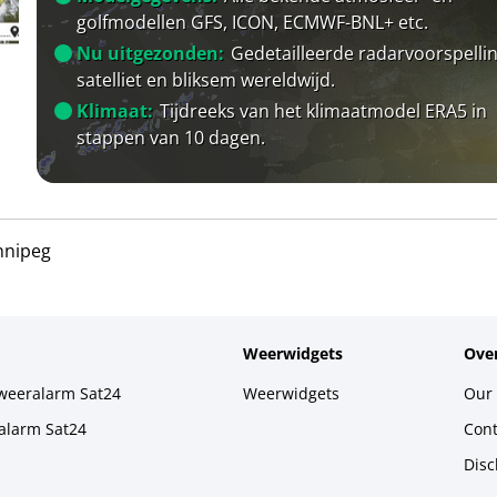
golfmodellen GFS, ICON, ECMWF-BNL+ etc.
Nu uitgezonden:
Gedetailleerde radarvoorspellin
satelliet en bliksem wereldwijd.
Klimaat:
Tijdreeks van het klimaatmodel ERA5 in
stappen van 10 dagen.
nnipeg
Weerwidgets
Over
weeralarm Sat24
Weerwidgets
Our 
alarm Sat24
Cont
Disc