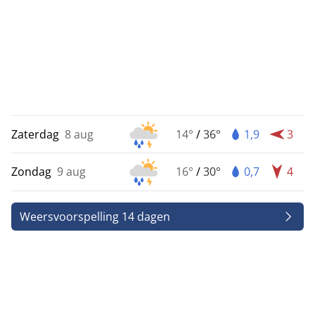
Zaterdag
8 aug
14°
/
36°
1,9
3
Zondag
9 aug
16°
/
30°
0,7
4
Weersvoorspelling 14 dagen