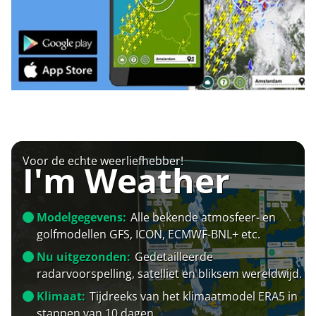
Voor de echte weerliefhebber!
I'm Weather
Modelgegevens:
Alle bekende atmosfeer- en
golfmodellen GFS, ICON, ECMWF-BNL+ etc.
Nu uitgezonden:
Gedetailleerde
radarvoorspelling, satelliet en bliksem wereldwijd.
Klimaat:
Tijdreeks van het klimaatmodel ERA5 in
stappen van 10 dagen.