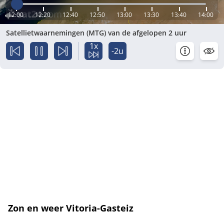
12:00
12:20
12:40
12:50
13:00
13:30
13:40
14:00
Satellietwaarnemingen (MTG) van de afgelopen 2 uur
1x
-2u
Zon en weer Vitoria-Gasteiz