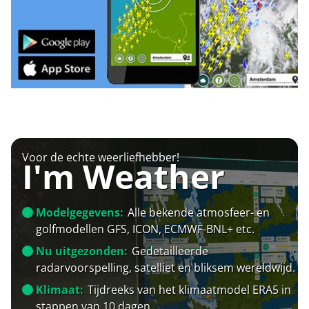
Voor de echte weerliefhebber!
I'm Weather
Modelgegevens:
Alle bekende atmosfeer- en
golfmodellen GFS, ICON, ECMWF-BNL+ etc.
Nu uitgezonden:
Gedetailleerde
radarvoorspelling, satelliet en bliksem wereldwijd.
Klimaat:
Tijdreeks van het klimaatmodel ERA5 in
stappen van 10 dagen.