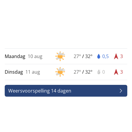
Maandag
10 aug
27°
/
32°
0,5
3
Dinsdag
11 aug
27°
/
32°
0
3
Weersvoorspelling 14 dagen