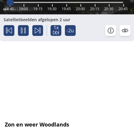
18:45
19:00
19:15
19:30
19:45
20:00
20:15
20:30
20:45
Satellietbeelden afgelopen 2 uur
1x
-2u
Zon en weer Woodlands