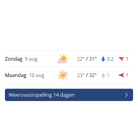
Zondag
9 aug
22°
/
31°
0,2
1
Maandag
10 aug
23°
/
32°
0
1
Weersvoorspelling 14 dagen