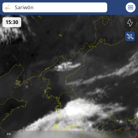
Sariwŏn
15:30
za