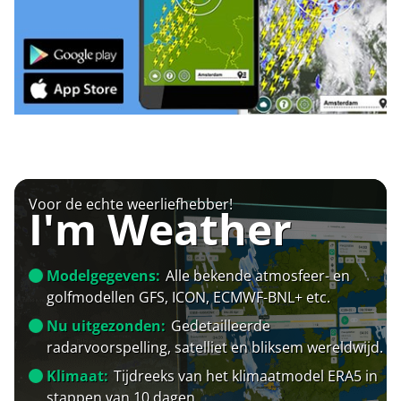
Voor de echte weerliefhebber!
I'm Weather
Modelgegevens:
Alle bekende atmosfeer- en
golfmodellen GFS, ICON, ECMWF-BNL+ etc.
Nu uitgezonden:
Gedetailleerde
radarvoorspelling, satelliet en bliksem wereldwijd.
Klimaat:
Tijdreeks van het klimaatmodel ERA5 in
stappen van 10 dagen.