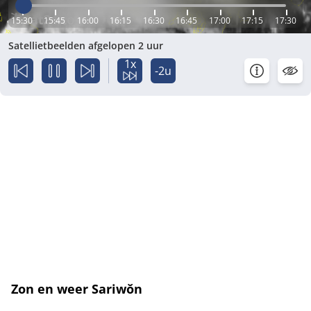
15:30
15:45
16:00
16:15
16:30
16:45
17:00
17:15
17:30
Satellietbeelden afgelopen 2 uur
1x
-2u
Zon en weer Sariwŏn