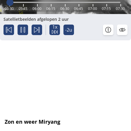
05:30
05:45
06:00
06:15
06:30
06:45
07:00
07:15
07:30
Satellietbeelden afgelopen 2 uur
1x
-2u
Zon en weer Miryang