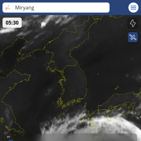
Miryang
05:30
vr