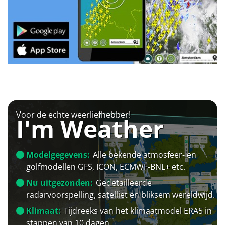
Voor de echte weerliefhebber!
I'm Weather
Modelgegevens:
Alle bekende atmosfeer- en
golfmodellen GFS, ICON, ECMWF-BNL+ etc.
Nu uitgezonden:
Gedetailleerde
radarvoorspelling, satelliet en bliksem wereldwijd.
Klimaat:
Tijdreeks van het klimaatmodel ERA5 in
stappen van 10 dagen.