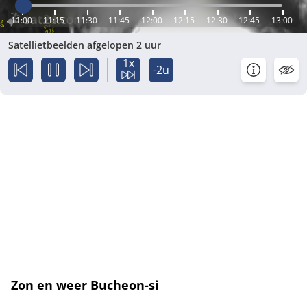
11:00
11:15
11:30
11:45
12:00
12:15
12:30
12:45
13:00
Satellietbeelden afgelopen 2 uur
1x
-2u
Zon en weer Bucheon-si