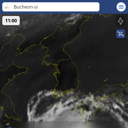
Bucheon-si
11:00
vr