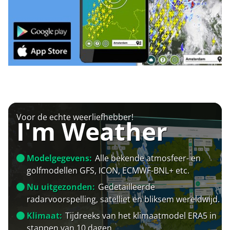
Voor de echte weerliefhebber!
I'm Weather
Modelgegevens:
Alle bekende atmosfeer- en
golfmodellen GFS, ICON, ECMWF-BNL+ etc.
Nu uitgezonden:
Gedetailleerde
radarvoorspelling, satelliet en bliksem wereldwijd.
Klimaat:
Tijdreeks van het klimaatmodel ERA5 in
stappen van 10 dagen.