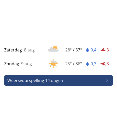
Zaterdag
8 aug
28°
/
37°
0,4
3
Zondag
9 aug
25°
/
36°
0,3
3
Weersvoorspelling 14 dagen