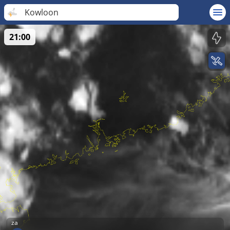
Kowloon
21:00
za