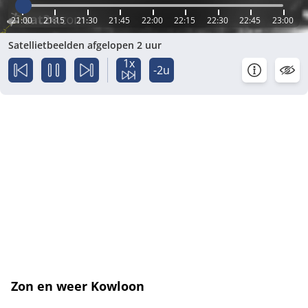
21:00
21:15
21:30
21:45
22:00
22:15
22:30
22:45
23:00
Satellietbeelden afgelopen 2 uur
1x
-2u
Zon en weer Kowloon