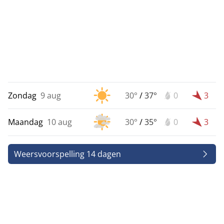
Zondag
9 aug
30°
/
37°
0
3
Maandag
10 aug
30°
/
35°
0
3
Weersvoorspelling 14 dagen