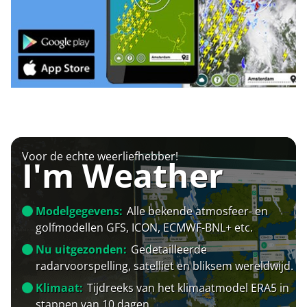
Voor de echte weerliefhebber!
I'm Weather
Modelgegevens:
Alle bekende atmosfeer- en
golfmodellen GFS, ICON, ECMWF-BNL+ etc.
Nu uitgezonden:
Gedetailleerde
radarvoorspelling, satelliet en bliksem wereldwijd.
Klimaat:
Tijdreeks van het klimaatmodel ERA5 in
stappen van 10 dagen.