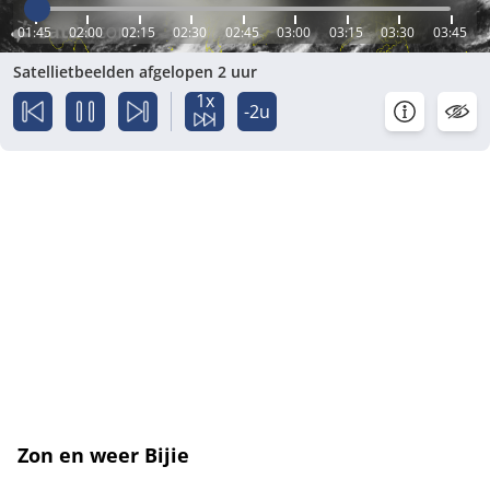
01:45
02:00
02:15
02:30
02:45
03:00
03:15
03:30
03:45
Satellietbeelden afgelopen 2 uur
1x
-2u
Zon en weer Bijie