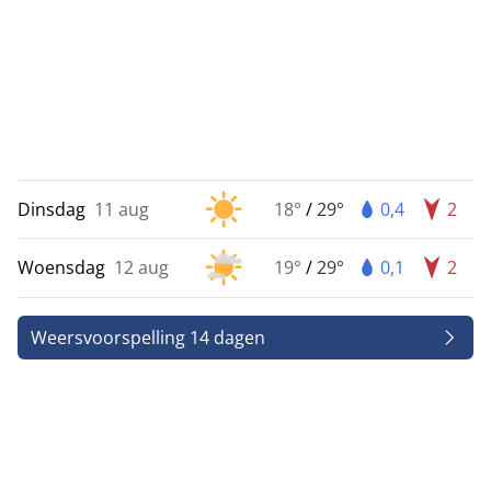
Dinsdag
11 aug
18°
/
29°
0,4
2
Woensdag
12 aug
19°
/
29°
0,1
2
Weersvoorspelling 14 dagen