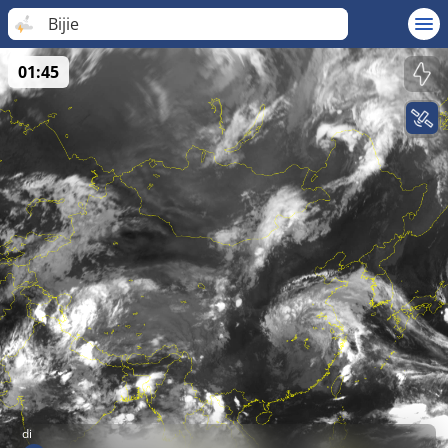
Bijie
01:45
di