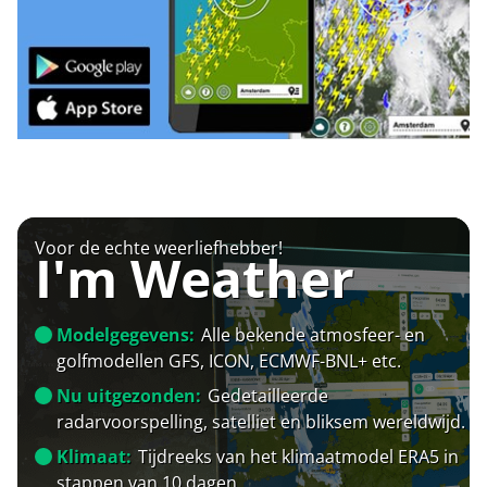
Voor de echte weerliefhebber!
I'm Weather
Modelgegevens:
Alle bekende atmosfeer- en
golfmodellen GFS, ICON, ECMWF-BNL+ etc.
Nu uitgezonden:
Gedetailleerde
radarvoorspelling, satelliet en bliksem wereldwijd.
Klimaat:
Tijdreeks van het klimaatmodel ERA5 in
stappen van 10 dagen.