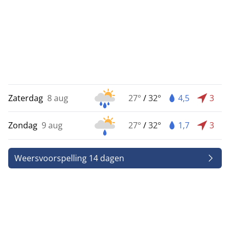
Zaterdag
8 aug
27°
/
32°
4,5
3
Zondag
9 aug
27°
/
32°
1,7
3
Weersvoorspelling 14 dagen