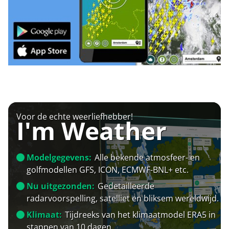
Voor de echte weerliefhebber!
I'm Weather
Modelgegevens:
Alle bekende atmosfeer- en
golfmodellen GFS, ICON, ECMWF-BNL+ etc.
Nu uitgezonden:
Gedetailleerde
radarvoorspelling, satelliet en bliksem wereldwijd.
Klimaat:
Tijdreeks van het klimaatmodel ERA5 in
stappen van 10 dagen.