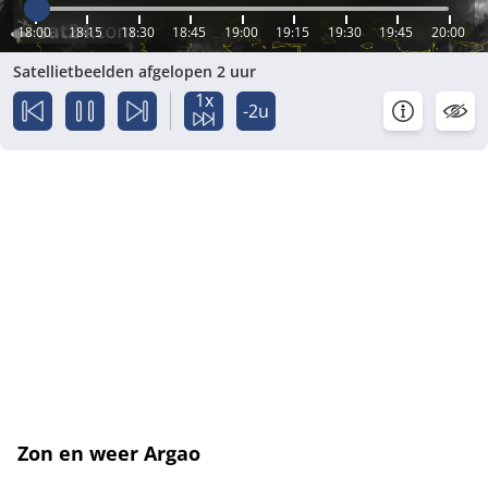
18:00
18:15
18:30
18:45
19:00
19:15
19:30
19:45
20:00
Satellietbeelden afgelopen 2 uur
1x
-2u
Zon en weer Argao