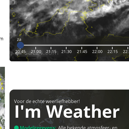
em
za
20:45
21:00
21:15
21:30
21:45
22:00
22:15
22
Voor de echte weerliefhebber!
I'm Weather
Modelgegevens:
Alle bekende atmosfeer- en