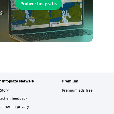
Probeer het gratis
g,
 Infoplaza Netwerk
Premium
Story
Premium ads free
act en feedback
laimer en privacy