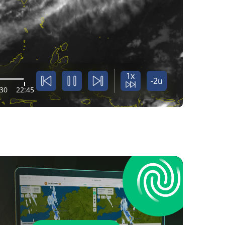
1x
-2u
:30
22:45