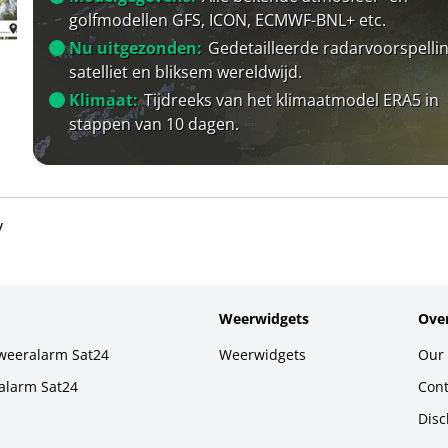
golfmodellen GFS, ICON, ECMWF-BNL+ etc.
Nu uitgezonden:
Gedetailleerde radarvoorspellin
satelliet en bliksem wereldwijd.
Klimaat:
Tijdreeks van het klimaatmodel ERA5 in
stappen van 10 dagen.
y
Weerwidgets
Over
weeralarm Sat24
Weerwidgets
Our 
alarm Sat24
Cont
Disc