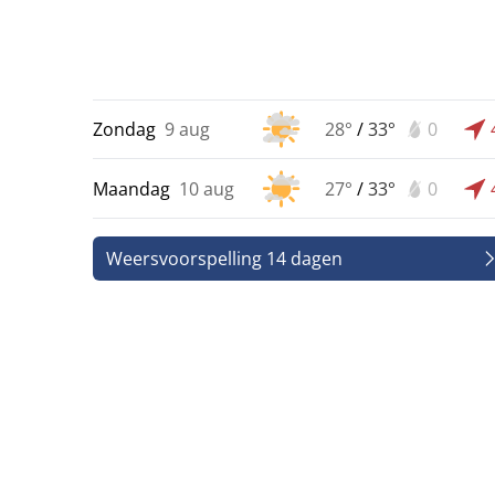
Zondag
9 aug
28°
/
33°
0
Maandag
10 aug
27°
/
33°
0
Weersvoorspelling 14 dagen