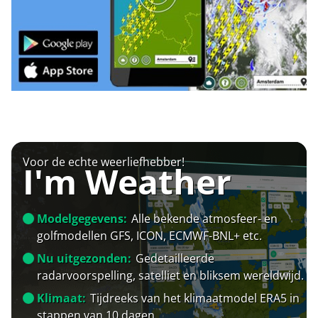
Voor de echte weerliefhebber!
I'm Weather
Modelgegevens:
Alle bekende atmosfeer- en
golfmodellen GFS, ICON, ECMWF-BNL+ etc.
Nu uitgezonden:
Gedetailleerde
radarvoorspelling, satelliet en bliksem wereldwijd.
Klimaat:
Tijdreeks van het klimaatmodel ERA5 in
stappen van 10 dagen.