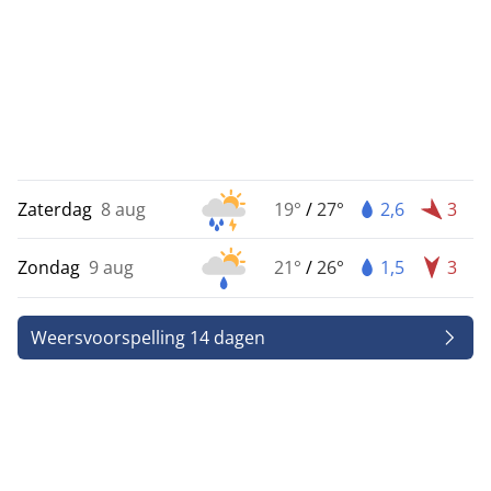
Zaterdag
8 aug
19°
/
27°
2,6
3
Zondag
9 aug
21°
/
26°
1,5
3
Weersvoorspelling 14 dagen