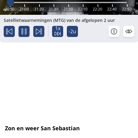
20:50
21:00
21:20
21:30
21:50
22:10
22:20
22:40
22:50
Satellietwaarnemingen (MTG) van de afgelopen 2 uur
1x
-2u
Zon en weer San Sebastian