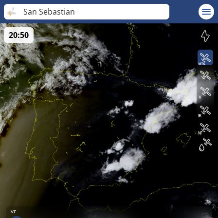
San Sebastian
20:50
vr