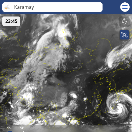
Karamay
23:45
do
vr