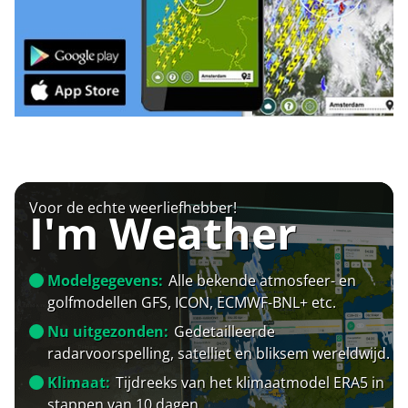
Voor de echte weerliefhebber!
I'm Weather
Modelgegevens:
Alle bekende atmosfeer- en
golfmodellen GFS, ICON, ECMWF-BNL+ etc.
Nu uitgezonden:
Gedetailleerde
radarvoorspelling, satelliet en bliksem wereldwijd.
Klimaat:
Tijdreeks van het klimaatmodel ERA5 in
stappen van 10 dagen.