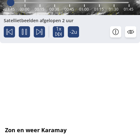
23:45
00:00
00:15
00:30
00:45
01:00
01:15
01:30
01:45
Satellietbeelden afgelopen 2 uur
1x
-2u
Zon en weer Karamay