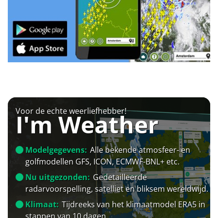
Voor de echte weerliefhebber!
I'm Weather
Modelgegevens:
Alle bekende atmosfeer- en
golfmodellen GFS, ICON, ECMWF-BNL+ etc.
Nu uitgezonden:
Gedetailleerde
radarvoorspelling, satelliet en bliksem wereldwijd.
Klimaat:
Tijdreeks van het klimaatmodel ERA5 in
stappen van 10 dagen.