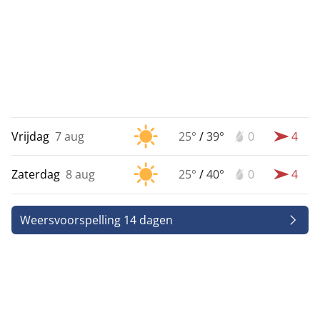
Vrijdag
7 aug
25°
/
39°
0
4
Zaterdag
8 aug
25°
/
40°
0
4
Weersvoorspelling 14 dagen