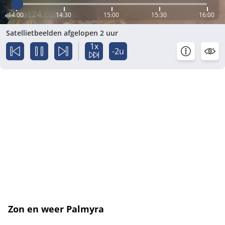
14:00
14:30
15:00
15:30
16:00
Satellietbeelden afgelopen 2 uur
1x
-2u
Zon en weer Palmyra