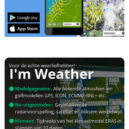
Voor de echte weerliefhebber!
I'm Weather
Modelgegevens:
Alle bekende atmosfeer- en
golfmodellen GFS, ICON, ECMWF-BNL+ etc.
Nu uitgezonden:
Gedetailleerde
radarvoorspelling, satelliet en bliksem wereldwijd.
Klimaat:
Tijdreeks van het klimaatmodel ERA5 in
stappen van 10 dagen.