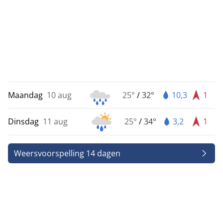
Maandag
10 aug
25°
/
32°
10,3
1
Dinsdag
11 aug
25°
/
34°
3,2
1
Weersvoorspelling 14 dagen