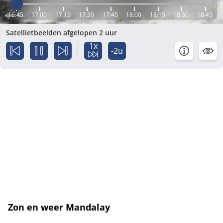
16:45
17:00
17:15
17:30
17:45
18:00
18:15
18:30
18:45
Satellietbeelden afgelopen 2 uur
1x
-2u
Zon en weer Mandalay