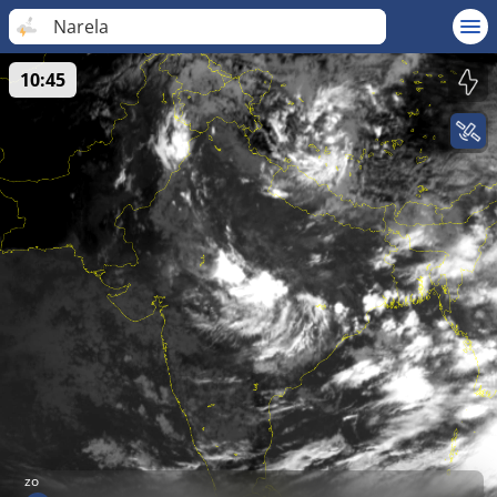
Narela
10:45
zo