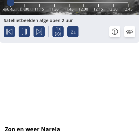
10:45
11:00
11:15
11:30
11:45
12:00
12:15
12:30
12:45
Satellietbeelden afgelopen 2 uur
1x
-2u
Zon en weer Narela