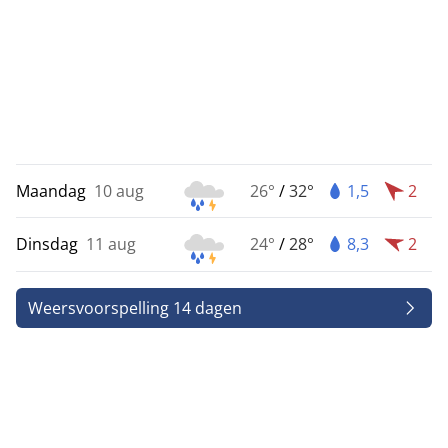
Maandag
10 aug
26°
/
32°
1,5
2
Dinsdag
11 aug
24°
/
28°
8,3
2
Weersvoorspelling 14 dagen