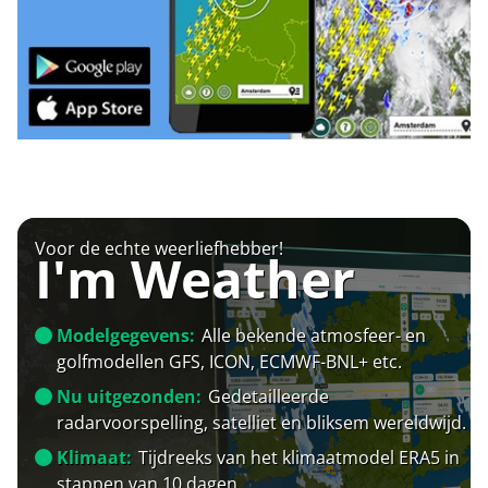
Voor de echte weerliefhebber!
I'm Weather
Modelgegevens:
Alle bekende atmosfeer- en
golfmodellen GFS, ICON, ECMWF-BNL+ etc.
Nu uitgezonden:
Gedetailleerde
radarvoorspelling, satelliet en bliksem wereldwijd.
Klimaat:
Tijdreeks van het klimaatmodel ERA5 in
stappen van 10 dagen.