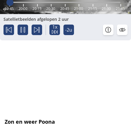
19:45
20:00
20:15
20:30
20:45
21:00
21:15
21:30
21:45
Satellietbeelden afgelopen 2 uur
1x
-2u
Zon en weer Poona