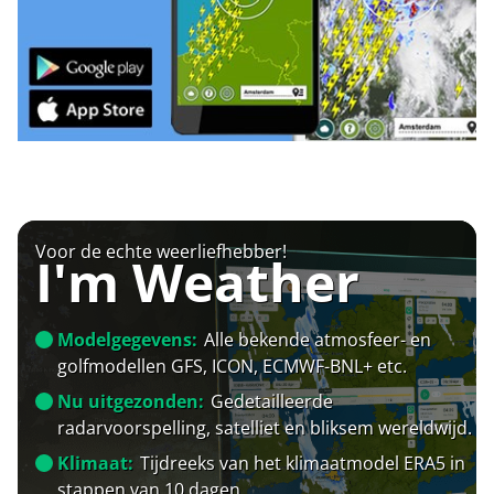
Voor de echte weerliefhebber!
I'm Weather
Modelgegevens:
Alle bekende atmosfeer- en
golfmodellen GFS, ICON, ECMWF-BNL+ etc.
Nu uitgezonden:
Gedetailleerde
radarvoorspelling, satelliet en bliksem wereldwijd.
Klimaat:
Tijdreeks van het klimaatmodel ERA5 in
stappen van 10 dagen.