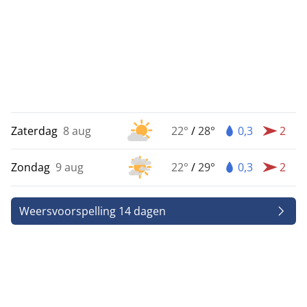
Zaterdag
8 aug
22°
/
28°
0,3
2
Zondag
9 aug
22°
/
29°
0,3
2
Weersvoorspelling 14 dagen