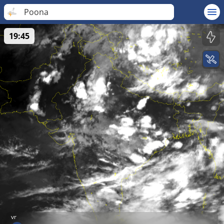
Poona
19:45
vr