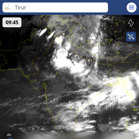
Tirur
09:45
do