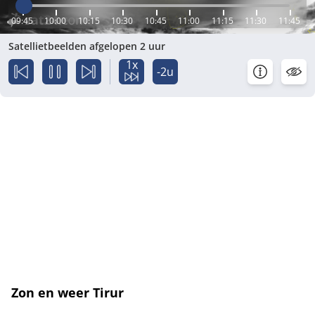
09:45
10:00
10:15
10:30
10:45
11:00
11:15
11:30
11:45
Satellietbeelden afgelopen 2 uur
1x
-2u
Zon en weer Tirur