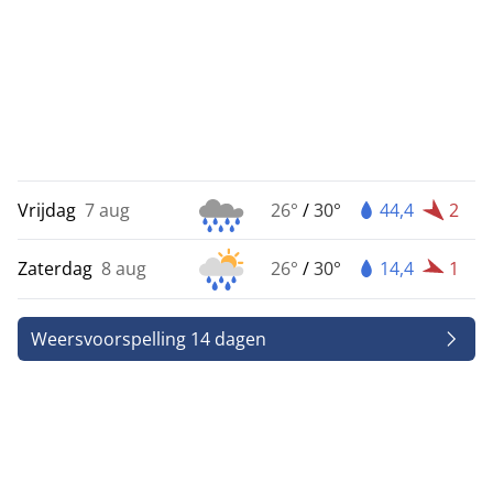
Vrijdag
7 aug
26°
/
30°
44,4
2
Zaterdag
8 aug
26°
/
30°
14,4
1
Weersvoorspelling 14 dagen