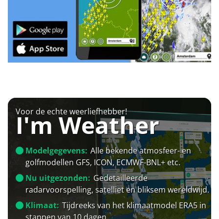
Voor de echte weerliefhebber!
I'm Weather
Modelgegevens:
Alle bekende atmosfeer- en
golfmodellen GFS, ICON, ECMWF-BNL+ etc.
Nu uitgezonden:
Gedetailleerde
radarvoorspelling, satelliet en bliksem wereldwijd.
Klimaat:
Tijdreeks van het klimaatmodel ERA5 in
stappen van 10 dagen.