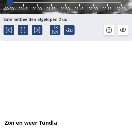
00:30
00:45
01:00
01:15
01:30
01:45
02:00
02:15
02:30
Satellietbeelden afgelopen 2 uur
1x
-2u
Zon en weer Tūndla