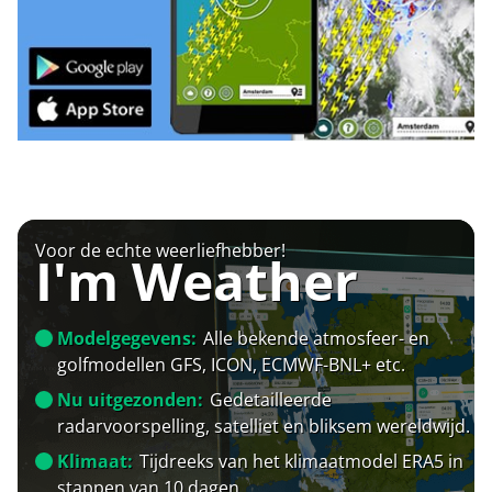
Voor de echte weerliefhebber!
I'm Weather
Modelgegevens:
Alle bekende atmosfeer- en
golfmodellen GFS, ICON, ECMWF-BNL+ etc.
Nu uitgezonden:
Gedetailleerde
radarvoorspelling, satelliet en bliksem wereldwijd.
Klimaat:
Tijdreeks van het klimaatmodel ERA5 in
stappen van 10 dagen.