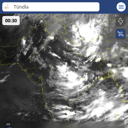
Tūndla
00:30
zo