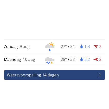
Zondag
9 aug
27°
/
34°
1,3
2
Maandag
10 aug
28°
/
32°
5,2
2
Weersvoorspelling 14 dagen