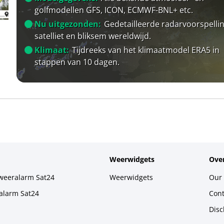
golfmodellen GFS, ICON, ECMWF-BNL+ etc.
Nu uitgezonden:
Gedetailleerde radarvoorspellin
satelliet en bliksem wereldwijd.
Klimaat:
Tijdreeks van het klimaatmodel ERA5 in
stappen van 10 dagen.
Weerwidgets
Over
weeralarm Sat24
Weerwidgets
Our 
alarm Sat24
Cont
Disc