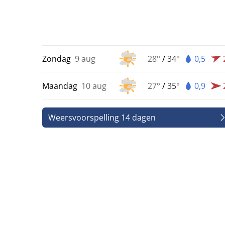
Zondag
9 aug
28°
/
34°
0,5
Maandag
10 aug
27°
/
35°
0,9
Weersvoorspelling 14 dagen