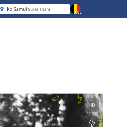
Ko Samui
Surat Thani
NL