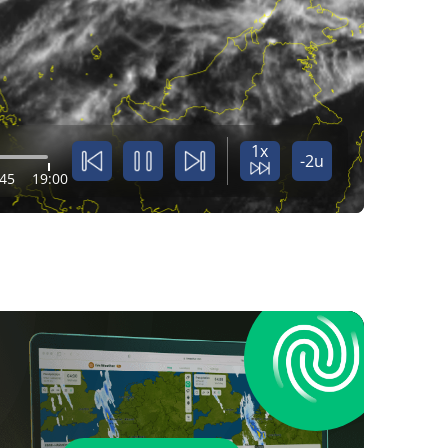
1x
-2u
:45
19:00