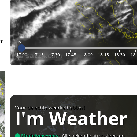
em
za
17:00
17:15
17:30
17:45
18:00
18:15
18:30
18
Voor de echte weerliefhebber!
I'm Weather
Modelgegevens:
Alle bekende atmosfeer- en