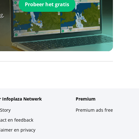
Probeer het gratis
g,
 Infoplaza Netwerk
Premium
Story
Premium ads free
act en feedback
laimer en privacy