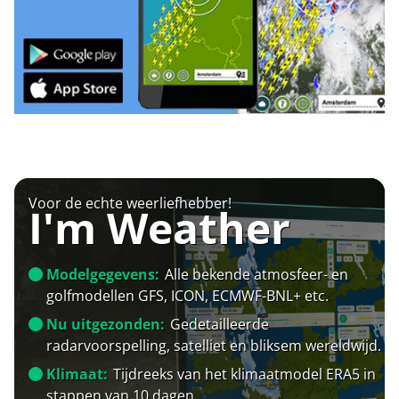
Voor de echte weerliefhebber!
I'm Weather
Modelgegevens:
Alle bekende atmosfeer- en
golfmodellen GFS, ICON, ECMWF-BNL+ etc.
Nu uitgezonden:
Gedetailleerde
radarvoorspelling, satelliet en bliksem wereldwijd.
Klimaat:
Tijdreeks van het klimaatmodel ERA5 in
stappen van 10 dagen.