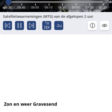
05:30
05:40
06:00
06:10
06:30
06:50
07:00
07:20
Satellietwaarnemingen (MTG) van de afgelopen 2 uur
1x
-2u
Zon en weer Gravesend