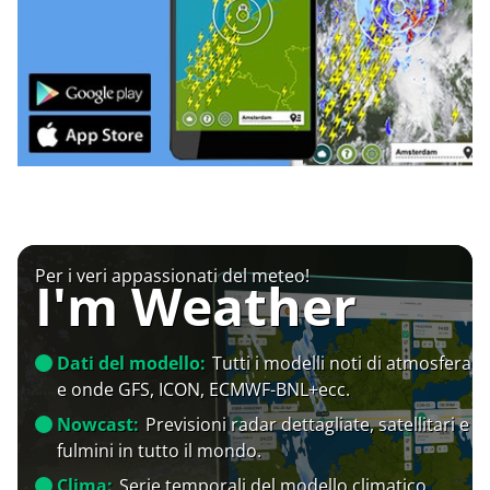
Per i veri appassionati del meteo!
I'm Weather
Dati del modello:
Tutti i modelli noti di atmosfera
e onde GFS, ICON, ECMWF-BNL+ecc.
Nowcast:
Previsioni radar dettagliate, satellitari e
fulmini in tutto il mondo.
Clima:
Serie temporali del modello climatico