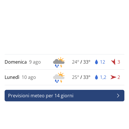
Domenica
9 ago
24°
/
33°
12
3
Lunedì
10 ago
25°
/
33°
1,2
2
Previsioni meteo per 14 giorni