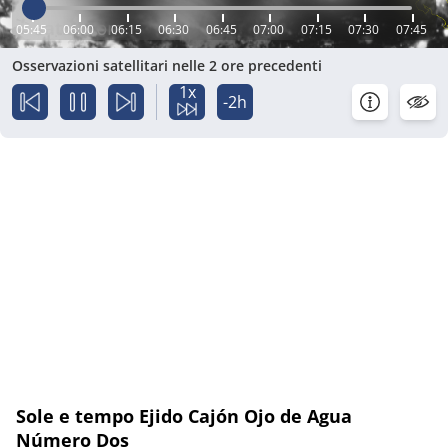
05:45
06:00
06:15
06:30
06:45
07:00
07:15
07:30
07:45
Osservazioni satellitari nelle 2 ore precedenti
1x
-2h
Sole e tempo Ejido Cajón Ojo de Agua
Número Dos