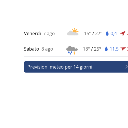
Venerdì
7 ago
15°
/
27°
0,4
Sabato
8 ago
18°
/
25°
11,5
Previsioni meteo per 14 giorni