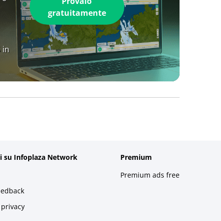
Provalo
gratuitamente
 in
i su Infoplaza Network
Premium
Premium ads free
eedback
 privacy