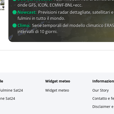
onde GFS, ICON, ECMWF-BNL+ecc.
Nowcast:
Previsioni radar dettagliate, satellitari e
fulmini in tutto il mondo.
Clima:
Serie temporali del modello climatico ERA5
intervalli di 10 giorni.
le
Widget meteo
Informazion
Fulmine Sat24
Widget meteo
Our Story
ine Sat24
Contatto e f
Disclaimer e