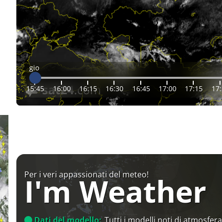
gio
15:45
16:00
16:15
16:30
16:45
17:00
17:15
17
Per i veri appassionati del meteo!
I'm Weather
Dati del modello:
Tutti i modelli noti di atmosfera