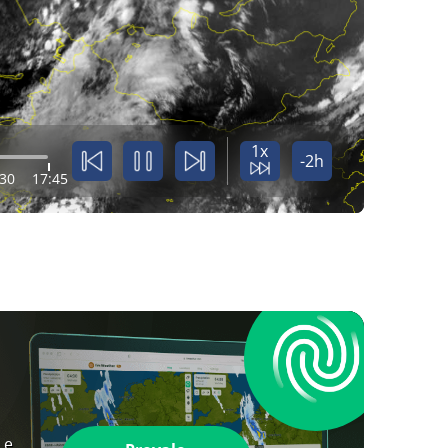
1x
-2h
:30
17:45
 e