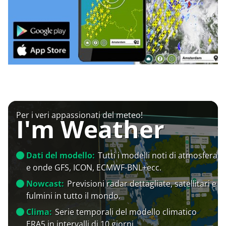
Per i veri appassionati del meteo!
I'm Weather
Dati del modello:
Tutti i modelli noti di atmosfera
e onde GFS, ICON, ECMWF-BNL+ecc.
Nowcast:
Previsioni radar dettagliate, satellitari e
fulmini in tutto il mondo.
Clima:
Serie temporali del modello climatico
ERA5 in intervalli di 10 giorni.