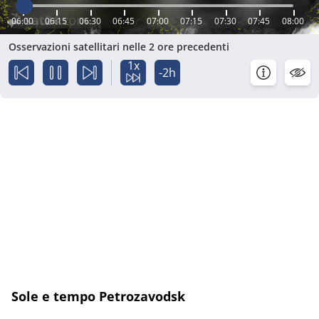
06:00
06:15
06:30
06:45
07:00
07:15
07:30
07:45
08:00
Osservazioni satellitari nelle 2 ore precedenti
1x
-2h
Sole e tempo Petrozavodsk