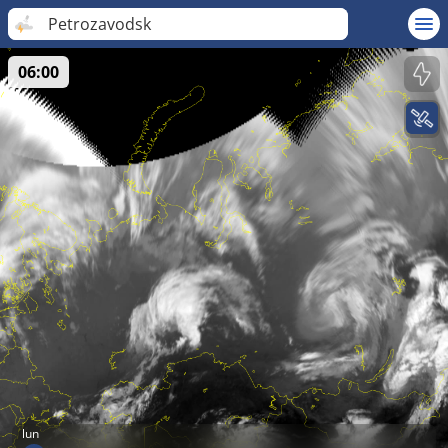
Petrozavodsk
06:00
lun