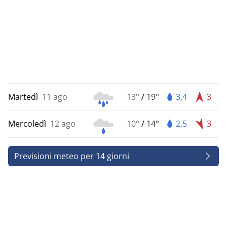
Martedì
11 ago
13°
/
19°
3,4
3
Mercoledì
12 ago
10°
/
14°
2,5
3
Previsioni meteo per 14 giorni