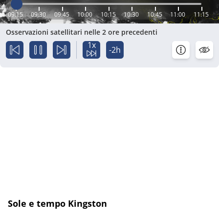
09:15
09:30
09:45
10:00
10:15
10:30
10:45
11:00
11:15
Osservazioni satellitari nelle 2 ore precedenti
1x
-2h
Sole e tempo Kingston