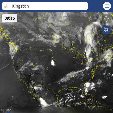
Kingston
09:15
sab