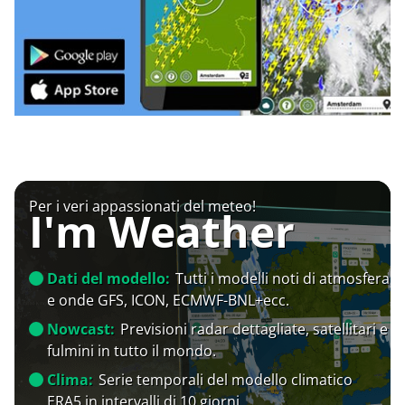
Per i veri appassionati del meteo!
I'm Weather
Dati del modello:
Tutti i modelli noti di atmosfera
e onde GFS, ICON, ECMWF-BNL+ecc.
Nowcast:
Previsioni radar dettagliate, satellitari e
fulmini in tutto il mondo.
Clima:
Serie temporali del modello climatico
ERA5 in intervalli di 10 giorni.