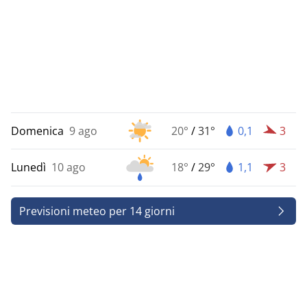
Domenica
9 ago
20°
/
31°
0,1
3
Lunedì
10 ago
18°
/
29°
1,1
3
Previsioni meteo per 14 giorni